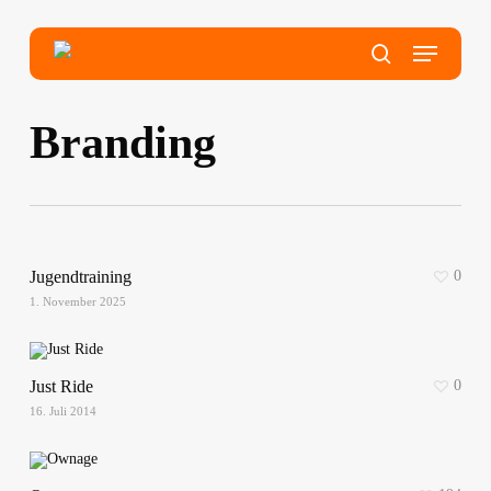
Skip
to
main
Menu
content
search
Branding
Jugendtraining
0
1. November 2025
Just Ride
0
16. Juli 2014