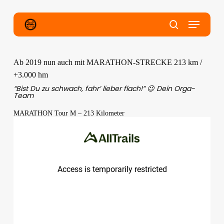
Skip
to
main
Menu
content
search
Ab 2019 nun auch mit MARATHON-STRECKE 213 km /
+3.000 hm
“Bist Du zu schwach, fahr’ lieber flach!” 😉 Dein Orga-
Team
MARATHON Tour M – 213 Kilometer