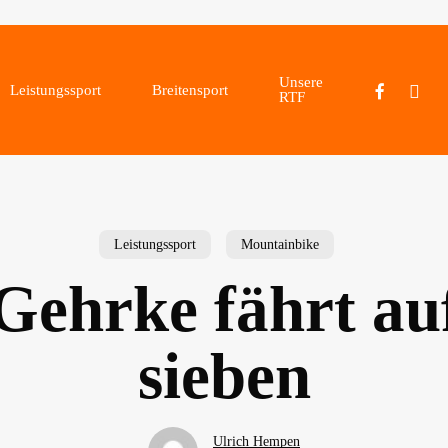
Unsere
facebook
instagr
Leistungssport
Breitensport
RTF
Leistungssport
Mountainbike
Gehrke fährt au
sieben
Ulrich Hempen