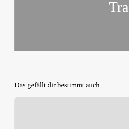
Tra
Das gefällt dir bestimmt auch
“Beim
P-
Weg
gibt’
s
keine
Rampen!”