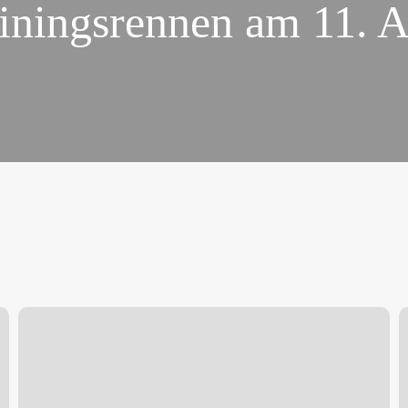
iningsrennen am 11. A
Großer
K
Preis
´s
von
R
Buchholz
T
#