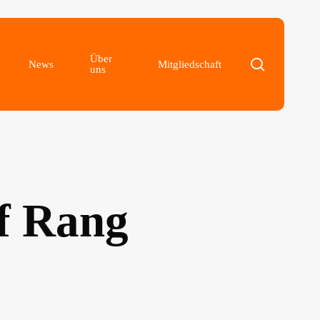
Über
search
am
News
Mitgliedschaft
uns
f Rang