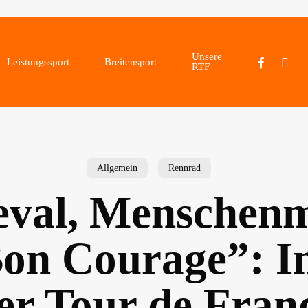
Unsere
facebook
instagr
Leistungssport
Breitensport
RTF
Allgemein
Rennrad
val, Menschen
on Courage”: 
er Tour de Fran