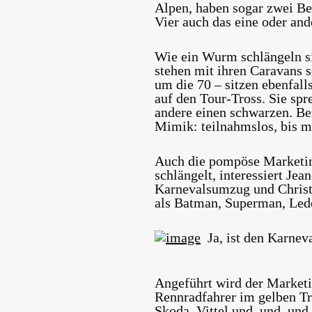
Alpen, haben sogar zwei Bet
Vier auch das eine oder and
Wie ein Wurm schlängeln si
stehen mit ihren Caravans 
um die 70 – sitzen ebenfall
auf den Tour-Tross. Sie spr
andere einen schwarzen. Bei
Mimik: teilnahmslos, bis mü
Auch die pompöse Marketing
schlängelt, interessiert Je
Karnevalsumzug und Christo
als Batman, Superman, Lede
Ja, ist den Karnev
Angeführt wird der Market
Rennradfahrer im gelben Tr
Skoda, Vittel und, und, und