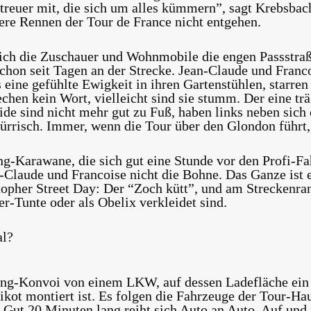
reuer mit, die sich um alles kümmern”, sagt Krebsbach.
ere Rennen der Tour de France nicht entgehen.
ch die Zuschauer und Wohnmobile die engen Passstraß
schon seit Tagen an der Strecke. Jean-Claude und Franc
s eine gefühlte Ewigkeit in ihren Gartenstühlen, starre
echen kein Wort, vielleicht sind sie stumm. Der eine trä
de sind nicht mehr gut zu Fuß, haben links neben sich 
rrisch. Immer, wenn die Tour über den Glondon führt, 
-Karawane, die sich gut eine Stunde vor den Profi-Fa
an-Claude und Francoise nicht die Bohne. Das Ganze ist
pher Street Day: Der “Zoch kütt”, und am Streckenrand
r-Tunte oder als Obelix verkleidet sind.
al?
ing-Konvoi von einem LKW, auf dessen Ladefläche ein
ikot montiert ist. Es folgen die Fahrzeuge der Tour-Ha
. Gut 20 Minuten lang reiht sich Auto an Auto. Auf und