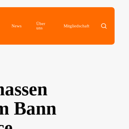
Über
search
am
News
Mitgliedschaft
uns
massen
Im Bann
ce