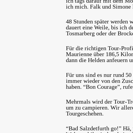
ich tags darauf mit dem Mo
ich mich. Falk und Simone
48 Stunden später werden wi
dauert eine Weile, bis ich 
Tosmarberg oder der Brock
Für die richtigen Tour-Prof
Maurienne über 186,5 Kilom
dann die Helden anfeuern 
Für uns sind es nur rund 5
immer wieder von den Zusch
haben. “Bon Courage”, rufe
Mehrmals wird der Tour-Tros
um zu campieren. Wir aller
Tourgeschehen.
“Bad Salzdetfurth go!” Hä,