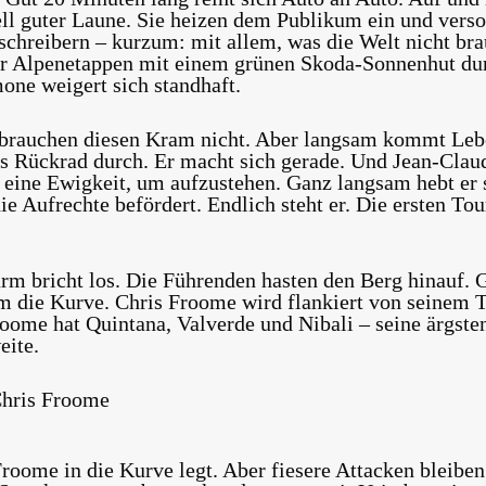
ll guter Laune. Sie heizen dem Publikum ein und vers
schreibern – kurzum: mit allem, was die Welt nicht bra
r Alpenetappen mit einem grünen Skoda-Sonnenhut dur
one weigert sich standhaft.
brauchen diesen Kram nicht. Aber langsam kommt Lebe
s Rückrad durch. Er macht sich gerade. Und Jean-Claud
 eine Ewigkeit, um aufzustehen. Ganz langsam hebt er 
ie Aufrechte befördert. Endlich steht er. Die ersten To
urm bricht los. Die Führenden hasten den Berg hinauf. 
 die Kurve. Chris Froome wird flankiert von seinem 
oome hat Quintana, Valverde und Nibali – seine ärgste
eite.
hris Froome
Froome in die Kurve legt. Aber fiesere Attacken bleiben