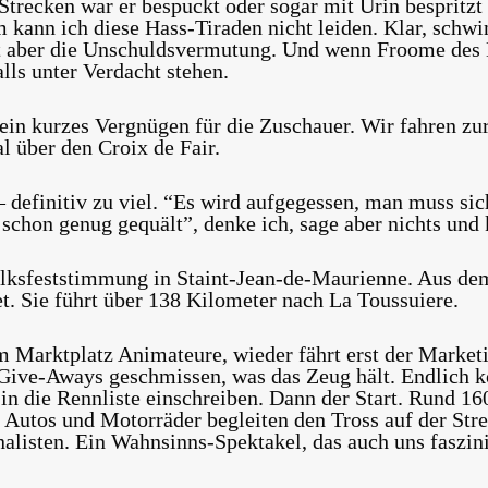
Strecken war er bespuckt oder sogar mit Urin bespritzt 
m kann ich diese Hass-Tiraden nicht leiden. Klar, schw
t aber die Unschuldsvermutung. Und wenn Froome des 
lls unter Verdacht stehen.
 ein kurzes Vergnügen für die Zuschauer. Wir fahren zu
 über den Croix de Fair.
 definitiv zu viel. “Es wird aufgegessen, man muss si
schon genug gequält”, denke ich, sage aber nichts und 
lksfeststimmung in Staint-Jean-de-Maurienne. Aus de
et. Sie führt über 138 Kilometer nach La Toussuiere.
m Marktplatz Animateure, wieder fährt erst der Market
Give-Aways geschmissen, was das Zeug hält. Endlich k
in die Rennliste einschreiben. Dann der Start. Rund 160
 Autos und Motorräder begleiten den Tross auf der Stre
alisten. Ein Wahnsinns-Spektakel, das auch uns faszini