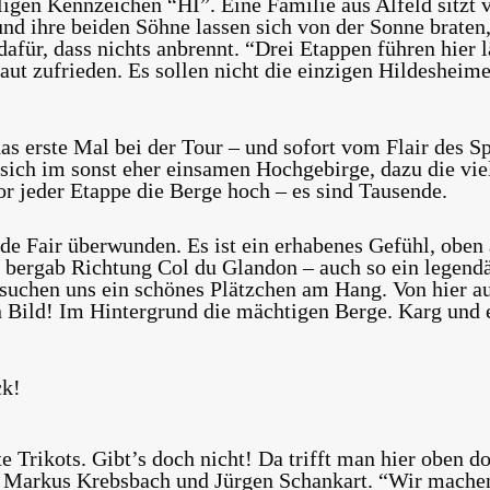
gen Kennzeichen “HI”. Eine Familie aus Alfeld sitzt 
nd ihre beiden Söhne lassen sich von der Sonne braten, 
afür, dass nichts anbrennt. “Drei Etappen führen hier l
ut zufrieden. Es sollen nicht die einzigen Hildesheimer
as erste Mal bei der Tour – und sofort vom Flair des S
ch im sonst eher einsamen Hochgebirge, dazu die vie
r jeder Etappe die Berge hoch – es sind Tausende.
 de Fair überwunden. Es ist ein erhabenes Gefühl, ob
 bergab Richtung Col du Glandon – auch so ein legendär
suchen uns ein schönes Plätzchen am Hang. Von hier au
n Bild! Im Hintergrund die mächtigen Berge. Karg und 
ck!
te Trikots. Gibt’s doch nicht! Da trifft man hier oben d
 Markus Krebsbach und Jürgen Schankart. “Wir machen