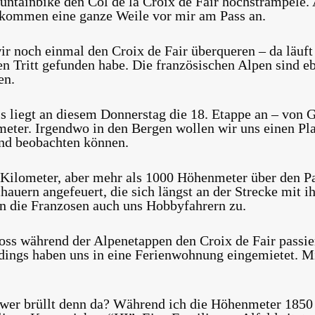
untainbike den Col de la Croix de Fair hochstrampele
 kommen eine ganze Weile vor mir am Pass an.
r noch einmal den Croix de Fair überqueren – da läuft 
den Tritt gefunden habe. Die französischen Alpen sind eb
en.
is liegt an diesem Donnerstag die 18. Etappe an – von 
eter. Irgendwo in den Bergen wollen wir uns einen Pl
und beobachten können.
0 Kilometer, aber mehr als 1000 Höhenmeter über den P
auern angefeuert, die sich längst an der Strecke mit i
n die Franzosen auch uns Hobbyfahrern zu.
s während der Alpenetappen den Croix de Fair passieren
dings haben uns in eine Ferienwohnung eingemietet. Mi
 wer brüllt denn da? Während ich die Höhenmeter 1850 p