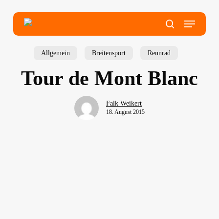
Skip
to
main
Menu
content
search
Allgemein
Breitensport
Rennrad
Tour de Mont Blanc
Falk Weikert
18. August 2015