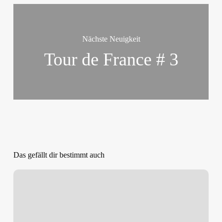
Nächste Neuigkeit
Tour de France # 3
Das gefällt dir bestimmt auch
Lovis,
Kylian
und
Tim
rocken
die
U17-
Landesmeisterschaft