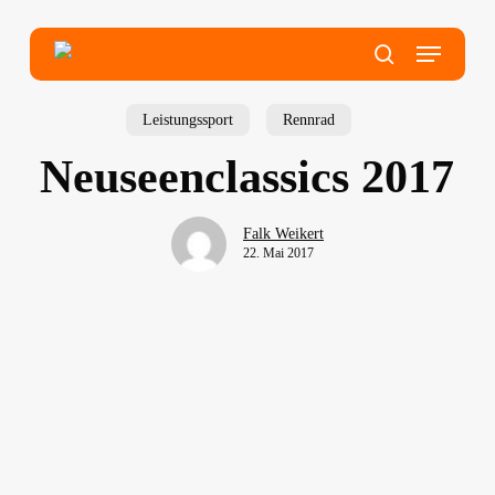
Skip
to
main
Menu
content
search
Leistungssport
Rennrad
Neuseenclassics 2017
Falk Weikert
22. Mai 2017