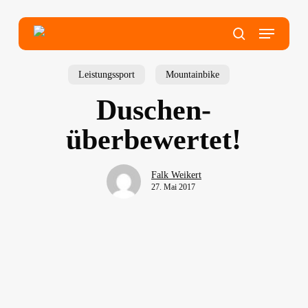
Skip
to
main
Menu
content
search
Leistungssport
Mountainbike
Duschen-
überbewertet!
Falk Weikert
27. Mai 2017