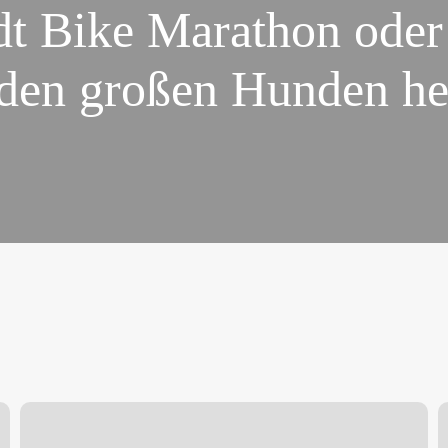
dt Bike Marathon oder
 den großen Hunden he
Ebersberg
K
Marathon
b
A