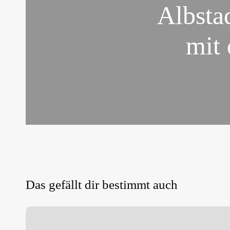
Albsta
mit
Das gefällt dir bestimmt auch
LVM
XCO
in