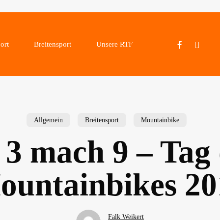
facebook
instagram
ort
Breitensport
Unsere RTF
Allgemein
Breitensport
Mountainbike
 3 mach 9 – Tag
ountainbikes 20
Falk Weikert