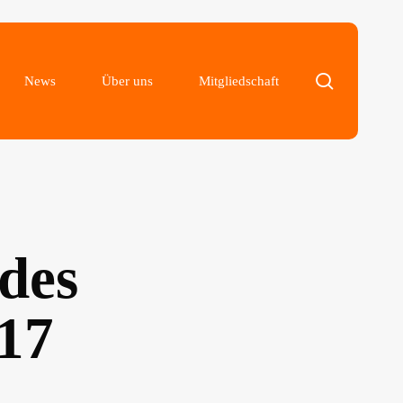
search
News
Über uns
Mitgliedschaft
 des
17