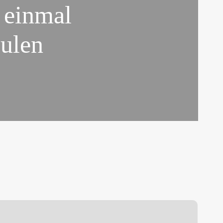
 einmal
ulen
älte
eim
uftakt