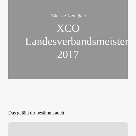
Nächste Neuigkeit
XCO
Landesverbandsmeistersc
2017
Das gefällt dir bestimmt auch
Eschede
erfahren
2021