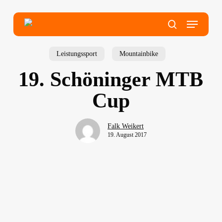
Skip
to
main
Menu
content
search
Leistungssport
Mountainbike
19. Schöninger MTB
Cup
Falk Weikert
19. August 2017