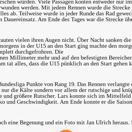
schen würden. Viele Passagen konten entweder nur im 
erwunden werden. Mit jedem Rennen wurde die Strecke 
lles ab. Teilweise wurde in jeder Runde das Rad gewech
 Dauereinsatz. Am Ende des Tages war die Strecke übe
auten vielen ihren Augen nicht. Über Nacht sanken di
h morgens in der U15 an den Start ging machte den morg
mplett durchgefrohren.
Die
inen Millimeter mehr und auf den befestigten Bereichen
 tat alles, dass die U15 pünklich an den Start gehen k
 Bundesliga Punkte von Rang 19. Das Rennen verlangte 
t nur die Kälte sondern vor allem der rutschige und kn
ne und größere Rutscher. Lars konnte sich im Mittelfeld
ko und Geschwindigkeit. Am Ende konnte er die Saison
ch eine Begenung und ein Foto mit Jan Ulrich heraus. 
Play Video