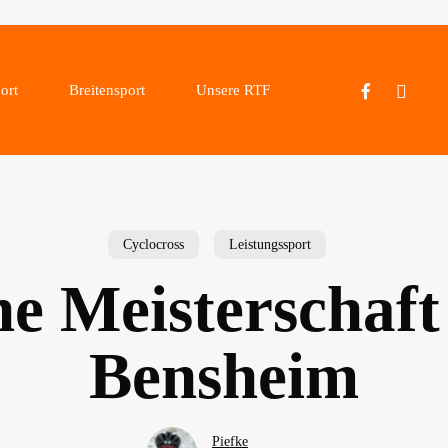
facebook
instagram
ort
Breitensport
Unsere RTF
Cyclocross
Leistungssport
e Meisterschaft
Bensheim
Piefke