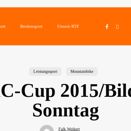
facebook
instagram
ort
Breitensport
Unsere RTF
Leistungssport
Mountainbike
-Cup 2015/Bil
Sonntag
Falk Weikert