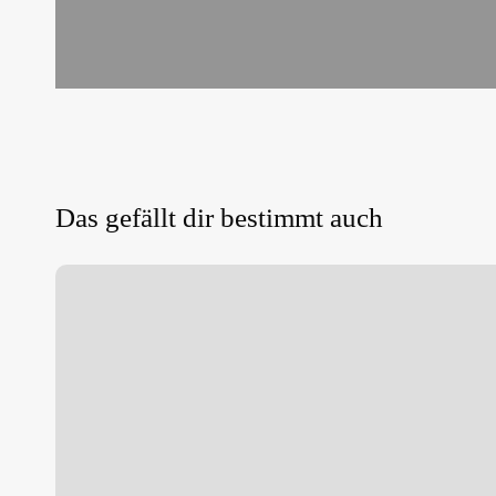
Das gefällt dir bestimmt auch
WEC
in
Osabrück-
Schinkel