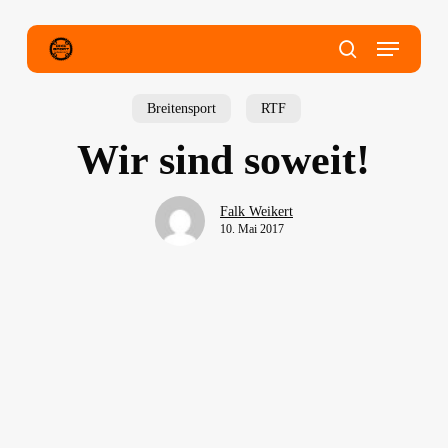
Skip
to
main
Menu
content
search
Breitensport
RTF
Wir sind soweit!
Falk Weikert
10. Mai 2017