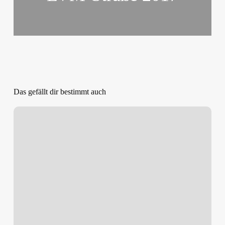
Das gefällt dir bestimmt auch
Nur
die
Harten
kommen…..auch
im
Winter
wird
bei
uns
trainiert!