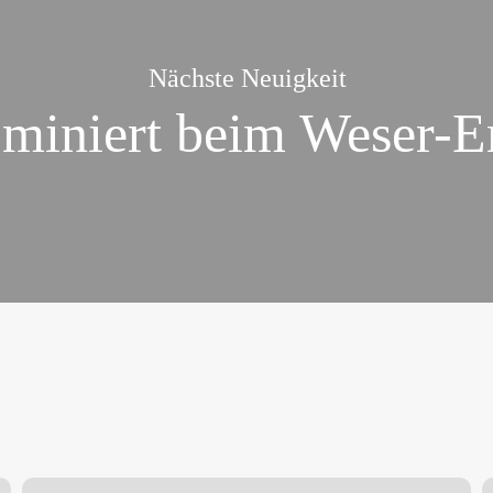
Nächste Neuigkeit
ominiert beim Weser-
Christoph
G