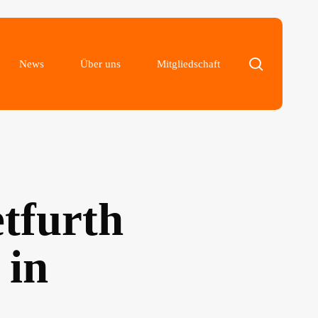
search
News
Über uns
Mitgliedschaft
tfurth
 in