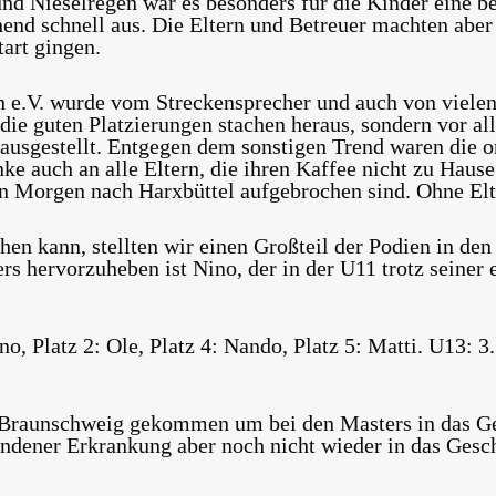
und Nieselregen war es besonders für die Kinder eine 
end schnell aus. Die Eltern und Betreuer machten aber
tart gingen.
h e.V. wurde vom Streckensprecher und auch von vielen
 die guten Platzierungen stachen heraus, sondern vor al
usgestellt. Entgegen dem sonstigen Trend waren die o
ke auch an alle Eltern, die ihren Kaffee nicht zu Haus
n Morgen nach Harxbüttel aufgebrochen sind. Ohne Elte
hen kann, stellten wir einen Großteil der Podien in de
 hervorzuheben ist Nino, der in der U11 trotz seiner er
no, Platz 2: Ole, Platz 4: Nando, Platz 5: Matti.
U13:
3.
Braunschweig gekommen um bei den Masters in das Ge
tandener Erkrankung aber noch nicht wieder in das Ges