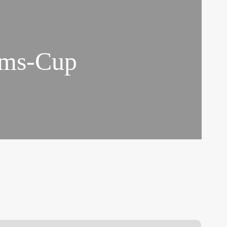
Ems-Cup
r.