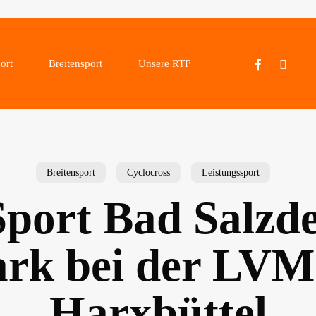
facebook
instagram
ort
Breitensport
Unsere RTF
Breitensport
Cyclocross
Leistungssport
Sport Bad Salzde
ark bei der LVM
Harxbüttel