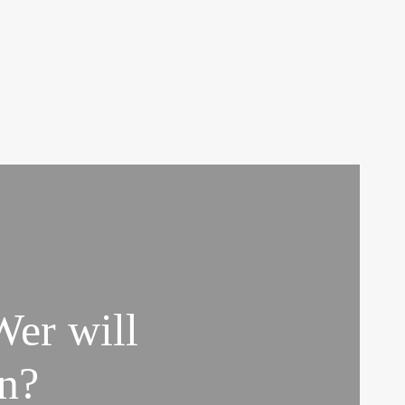
Wer will
n?