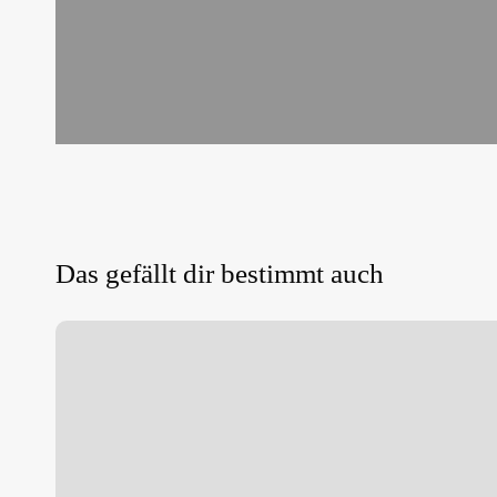
Das gefällt dir bestimmt auch
4.
+
5.
Lauf
zum
MDC
XC
–
Cup
2015