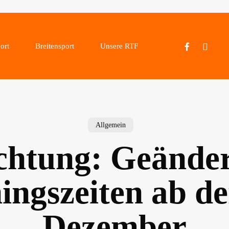
facebook
instagram
ort
Breitensport
Unsere RTF
Allgemein
chtung: Geänder
ingszeiten ab d
Dezember