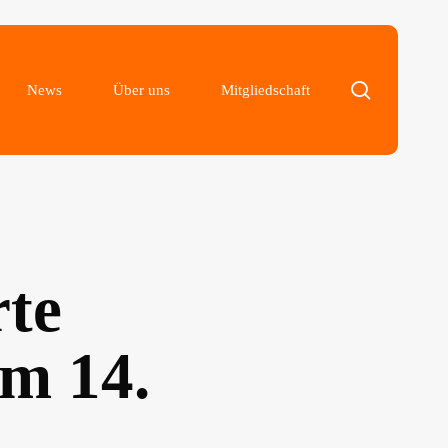
search
News
Über uns
Mitgliedschaft
te
em 14.