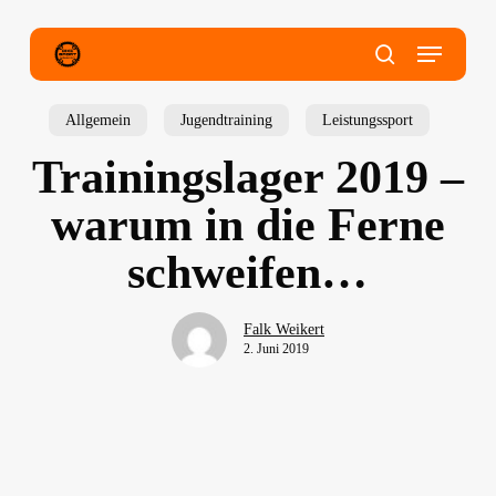
Skip
to
main
Menu
content
search
Allgemein
Jugendtraining
Leistungssport
Trainingslager 2019 –
warum in die Ferne
schweifen…
Falk Weikert
2. Juni 2019