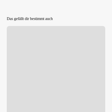
Das gefällt dir bestimmt auch
Frühjahrsklassiker
in
Bad
Harzburg