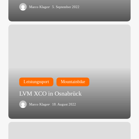
Marco Klages
5. September 2022
LVM
XCO
in
Osnabrück
Leistungssport
Mountainbike
LVM XCO in Osnabrück
Marco Klages
18. August 2022
LVM
Berg
in
Osnabrück