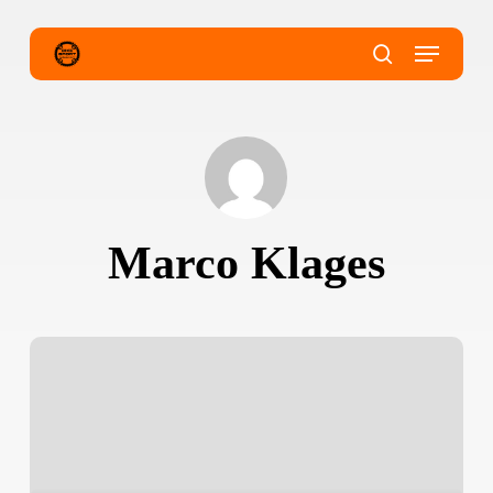
Skip
to
main
Menu
content
search
Marco Klages
Start
in
die
Cyclocross-
Saison